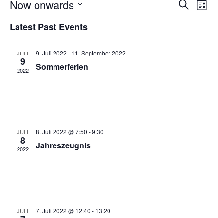
Now onwards
Even
Search
Ev
List
Select
Latest Past Events
Vi
date.
Sear
Na
9. Juli 2022
-
11. September 2022
JULI
and
9
Sommerferien
2022
View
Navi
8. Juli 2022 @ 7:50
-
9:30
JULI
8
Jahreszeugnis
2022
7. Juli 2022 @ 12:40
-
13:20
JULI