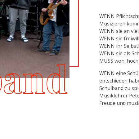
WENN Pflichtschü
Musizieren kom
WENN sie an vie
WENN sie freiwill
WENN ihr Selbst
WENN sie als Sch
band
MUSS wohl hochgr
WENN eine Schüler
entschieden habe
Schulband zu spi
Musiklehrer Peter
Freude und musik